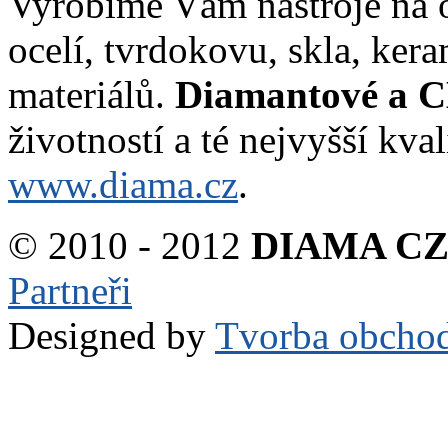
Vyrobíme Vám nástroje na o
ocelí, tvrdokovu, skla, kera
materiálů.
Diamantové a C
životností a té nejvyšší kval
www.diama.cz
.
© 2010 - 2012
DIAMA CZ 
Partneři
Designed by
Tvorba obcho