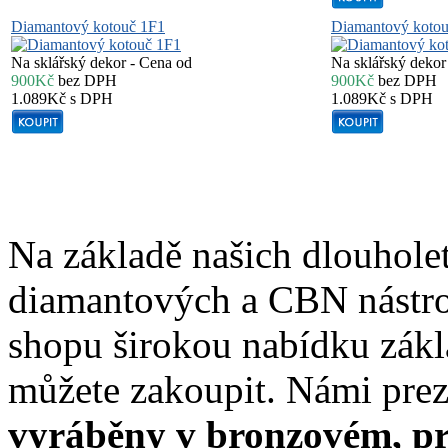
Diamantový kotouč 1F1
Diamantový koto
Na sklářský dekor - Cena od
Na sklářský dekor
900Kč
bez DPH
900Kč
bez DPH
1.089Kč
s DPH
1.089Kč
s DPH
Na základě našich dlouhole
diamantových a CBN nástro
shopu širokou nabídku zákl
můžete zakoupit. Námi pre
vyráběny v bronzovém, p