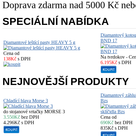
Doprava zdarma nad 5000 Kč ne
SPECIÁLNÍ NABÍDKA
Diamantový koto
BND 17
Diamantové leštící pasty HEAVY 5 g
Cena od
Na tvrdokov - Ce
138Kč
s DPH
6.195Kč
s DPH
NEJNOVĚJŠÍ PRODUKTY
Diamantový záhlub
Chladící hlava Morse 3
Bzs
do stojanové vrtačky MORSE 3
3.550Kč
bez DPH
Cena od
4.296Kč
s DPH
690Kč
bez DPH
835Kč
s DPH