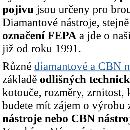
pojivu
jsou určeny pro brouš
Diamantové nástroje, stejn
označení FEPA
a jde o naš
již od roku 1991.
Různé
diamantové a CBN ná
základě
odlišných technic
kotouče, rozměry, zrnitost,
budete mít zájem o výrobu 
nástroje nebo CBN nástro